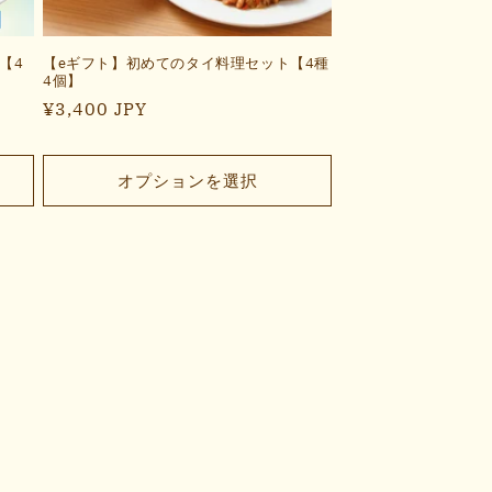
【4
【eギフト】初めてのタイ料理セット【4種
4個】
通
¥3,400 JPY
常
価
オプションを選択
格