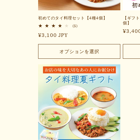
初めてのタイ料理セット【4種4個】
【ギフト
個】
5
(5)
通
¥3,40
レ
通
¥3,100 JPY
ビ
常
ュ
常
価
ー
価
数
オプションを選択
格
の
格
合
計