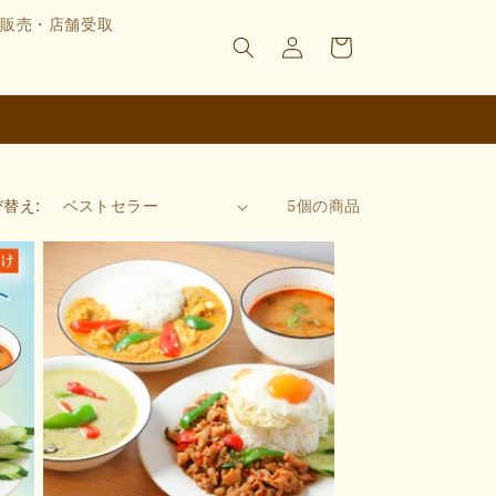
ロ
カ
販売・店舗受取
グ
ー
イ
ト
ン
替え:
5個の商品