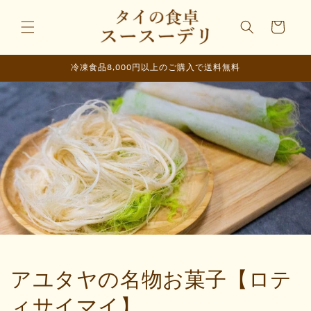
コンテ
カ
ンツに
ー
進む
ト
冷凍食品8,000円以上のご購入で送料無料
アユタヤの名物お菓子【ロテ
ィサイマイ】